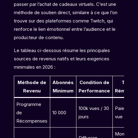
passer par l’achat de cadeaux virtuels. C’est une
méthode de soutien direct, similaire à ce que l’on
trouve sur des plateformes comme Twitch, qui
renforce le lien émotionnel entre l’audience et le
producteur de contenu.
Le tableau ci-dessous résume les principales
sources de revenus natifs et leurs exigences
minimales en 2026 :
Méthode de
Abonnés
Condition de
Type 
Revenu
Minimum
Performance
Rémunéra
Programme
100k vues / 30
Paiement 
de
10 000
jours
vue (RPM
Récompenses
Monnaie
Diffusion