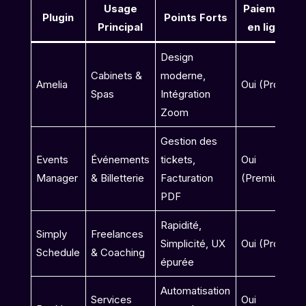
Usage
Paiement
Plugin
Points Forts
Principal
en ligne
Design
Cabinets &
moderne,
Amelia
Oui (Pro)
Spas
Intégration
Zoom
Gestion des
Events
Événements
tickets,
Oui
Manager
& Billetterie
Facturation
(Premium)
PDF
Rapidité,
Simply
Freelances
Simplicité, UX
Oui (Pro)
Schedule
& Coaching
épurée
Automatisation
Services
Oui